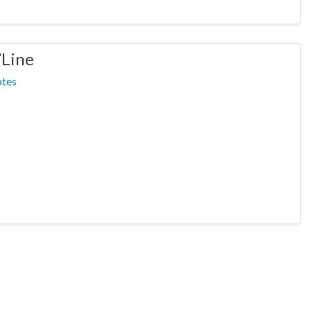
’Line
otes