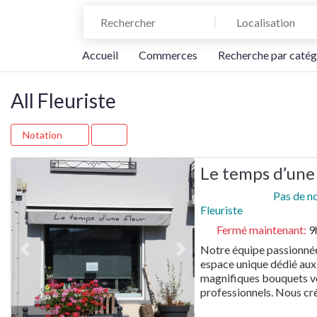
Rechercher
Localisation
Accueil
Commerces
Recherche par catég
All Fleuriste
Notation
Le temps d’une
Pas de n
Fleuriste
Fermé maintenant
:
9
Notre équipe passionnée 
Previous
Next
espace unique dédié aux 
magnifiques bouquets vo
professionnels. Nous cr