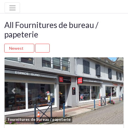
All Fournitures de bureau /
papeterie
Newest
Previous
Next
Fa
Fournitures de bureau / papeterie