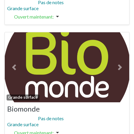
Pas de notes
Grande surface
Ouvert maintenant
:
Previous
Next
Fa
Grande surface
Biomonde
Pas de notes
Grande surface
Ouvert maintenant
: