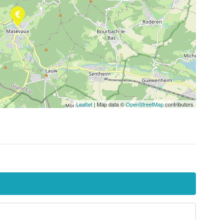
Leaflet
| Map data ©
OpenStreetMap
contributors