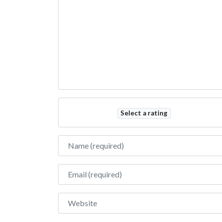
Select a rating
Name
Email
Website