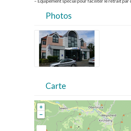
– Équipement spécial pour faciliter le retrait par
Photos
Carte
+
−