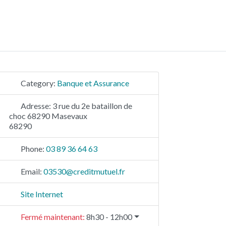
Category:
Banque et Assurance
Adresse:
3 rue du 2e bataillon de
choc 68290 Masevaux
68290
Phone:
03 89 36 64 63
Email:
03530
@
creditmutuel.fr
Site Internet
Fermé maintenant
:
8h30 - 12h00