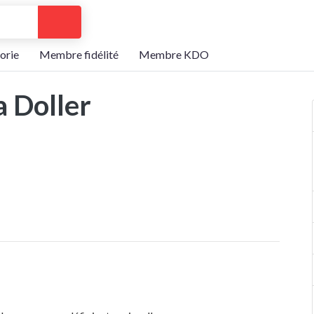
Search
orie
Membre fidélité
Membre KDO
a Doller