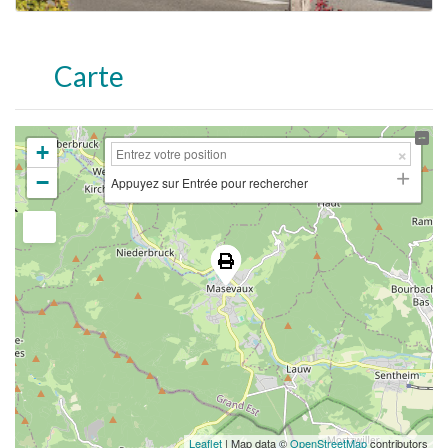
Carte
+
−
Appuyez sur Entrée pour rechercher
Leaflet
| Map data ©
OpenStreetMap
contributors