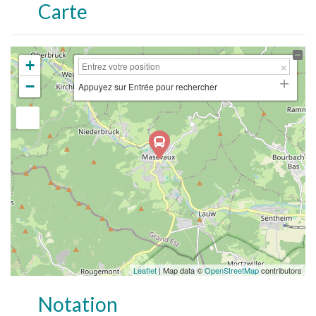
Carte
+
−
Appuyez sur Entrée pour rechercher
Leaflet
| Map data ©
OpenStreetMap
contributors
Notation