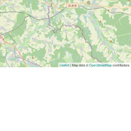
Leaflet
| Map data ©
OpenStreetMap
contributors