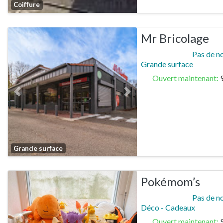
Favorite
Coiffure
Mr Bricolage
Pas de n
Grande surface
Ouvert maintenant
:
Previous
Next
Favorite
Grande surface
Pokémom’s
Pas de n
Déco - Cadeaux
Ouvert maintenant
: