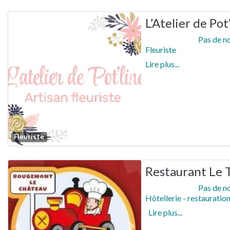
L’Atelier de Pot
Pas de n
Fleuriste
Lire plus...
Previous
Next
Favorite
Fleuriste
Restaurant Le T
Pas de n
Hôtellerie - restauratio
Lire plus...