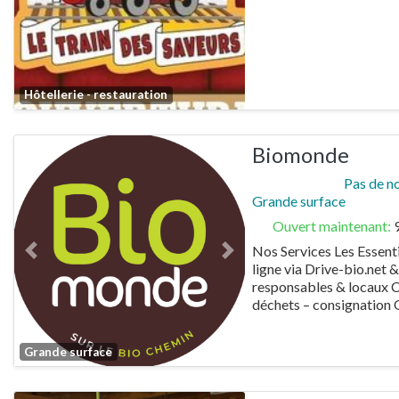
Previous
Next
Favorite
Hôtellerie - restauration
Biomonde
Pas de n
Grande surface
Ouvert maintenant
:
Nos Services Les Essenti
Previous
Next
ligne via Drive-bio.net &
responsables & locaux Co
déchets – consignation
Favorite
Grande surface