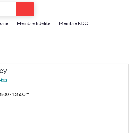
Search
orie
Membre fidélité
Membre KDO
rey
otes
8h00 - 13h00