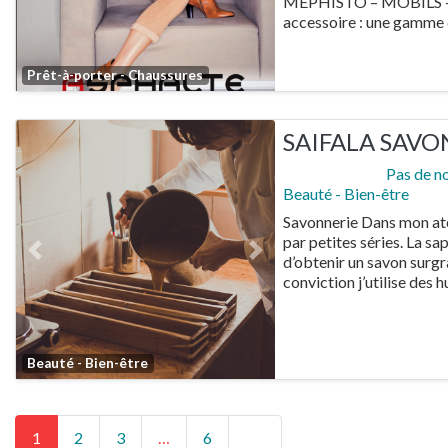
MEPHISTO – MOBILS – 
accessoire : une gamme
Favorite
Prêt-à-porter - Chaussures
SAIFALA SAVO
Pas de n
Beauté - Bien-être
Savonnerie Dans mon ate
par petites séries. La sa
Previous
Next
d’obtenir un savon surgra
conviction j’utilise des h
Favorite
Beauté - Bien-être
Posts navigation
Older posts
1
2
3
…
6