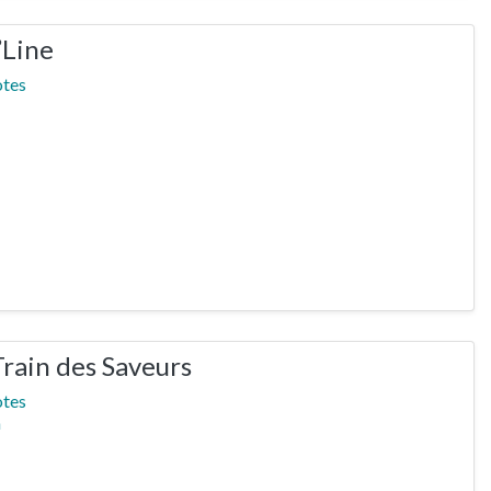
’Line
otes
rain des Saveurs
otes
n