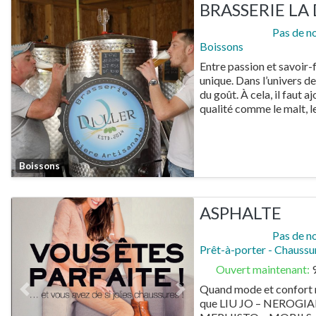
BRASSERIE LA
Pas de n
Boissons
Entre passion et savoir-f
unique. Dans l’univers de 
Previous
Next
du goût. À cela, il faut 
qualité comme le malt, l
Favorite
Boissons
ASPHALTE
Pas de n
Prêt-à-porter - Chaussu
Ouvert maintenant
:
Quand mode et confort n
Previous
Next
que LIU JO – NEROGIA