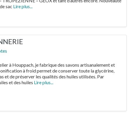
TROPEZIENNE – GEOX et tant d’autres encore. Nouveauté
 de sac
Lire plus...
NNERIE
otes
lier à Houppach, je fabrique des savons artisanalement et
ponification à froid permet de conserver toute la glycérine,
s et de préserver les qualités des huiles utilisées. Par
uiles et des huiles
Lire plus...