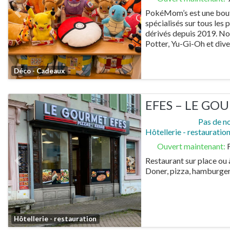
PokéMom’s est une bout
Previous
Next
spécialisés sur tous les
dérivés depuis 2019. No
Potter, Yu-Gi-Oh et div
Favorite
Déco - Cadeaux
EFES – LE GO
Pas de n
Hôtellerie - restauratio
Ouvert maintenant
:
Restaurant sur place ou à
Previous
Next
Doner, pizza, hamburge
Favorite
Hôtellerie - restauration