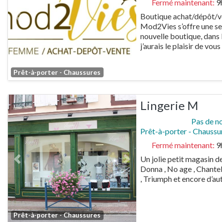
Fermé maintenant
:
9
Boutique achat/dépôt/v
Previous
Next
Mod2Vies s’offre une se
nouvelle boutique, dan
j’aurais le plaisir de vous
Favorite
Prêt-à-porter - Chaussures
Lingerie M
Pas de n
Prêt-à-porter - Chaussu
Fermé maintenant
:
9
Un jolie petit magasin d
Previous
Next
Donna , No age , Chantell
, Triumph et encore d’au
Favorite
Prêt-à-porter - Chaussures