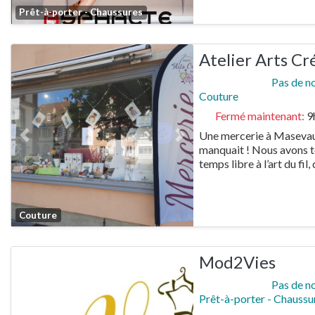
Favorite
Prêt-à-porter - Chaussures
Atelier Arts Cr
Pas de n
Couture
Fermé maintenant
:
9
Une mercerie à Masevaux ?
Previous
Next
manquait ! Nous avons to
temps libre à l’art du fil,
Favorite
Couture
Mod2Vies
Pas de n
Prêt-à-porter - Chaussu