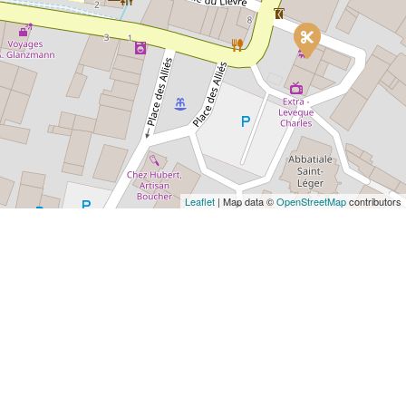
Leaflet
| Map data ©
OpenStreetMap
contributors