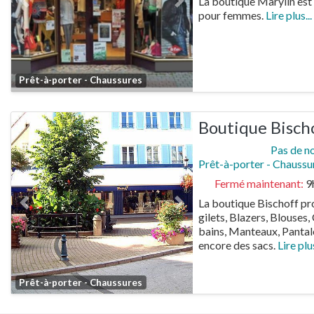
La boutique Marylin est 
Previous
Next
pour femmes.
Lire plus...
Favorite
Prêt-à-porter - Chaussures
Boutique Bisch
Pas de n
Prêt-à-porter - Chaussu
Fermé maintenant
:
9
La boutique Bischoff pr
Previous
Next
gilets, Blazers, Blouses
bains, Manteaux, Pantal
encore des sacs.
Lire plus
Favorite
Prêt-à-porter - Chaussures