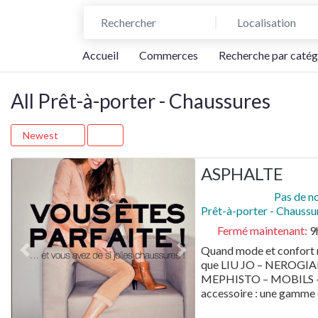
Rechercher
Localisation
Accueil
Commerces
Recherche par catég
All Prêt-à-porter - Chaussures
Newest
ASPHALTE
Pas de n
Prêt-à-porter - Chaussu
Fermé maintenant
:
9
Quand mode et confort n
Previous
Next
que LIU JO – NEROGIA
MEPHISTO – MOBILS – 
accessoire : une gamme