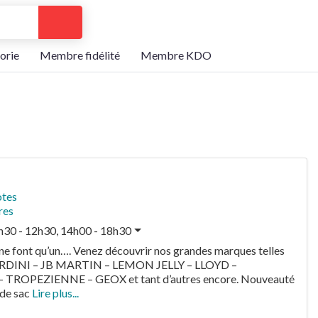
Search
orie
Membre fidélité
Membre KDO
otes
res
h30 - 12h30, 14h00 - 18h30
e font qu’un…. Venez découvrir nos grandes marques telles
RDINI – JB MARTIN – LEMON JELLY – LLOYD –
TROPEZIENNE – GEOX et tant d’autres encore. Nouveauté
 de sac
Lire plus...