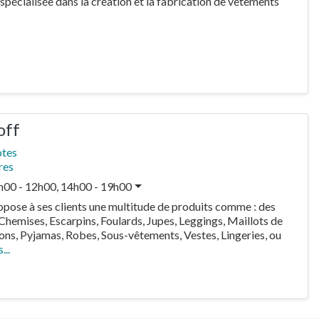
spécialisée dans la création et la fabrication de vêtements
off
otes
res
h00 - 12h00, 14h00 - 19h00
opose à ses clients une multitude de produits comme : des
, Chemises, Escarpins, Foulards, Jupes, Leggings, Maillots de
ons, Pyjamas, Robes, Sous-vêtements, Vestes, Lingeries, ou
...