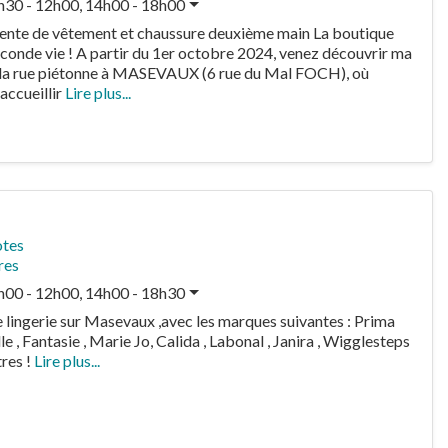
h30 - 12h00, 14h00 - 18h00
ente de vêtement et chaussure deuxième main La boutique
conde vie ! A partir du 1er octobre 2024, venez découvrir ma
s la rue piétonne à MASEVAUX (6 rue du Mal FOCH), où
 accueillir
Lire plus...
otes
res
h00 - 12h00, 14h00 - 18h30
e lingerie sur Masevaux ,avec les marques suivantes : Prima
e , Fantasie , Marie Jo, Calida , Labonal , Janira , Wigglesteps
tres !
Lire plus...