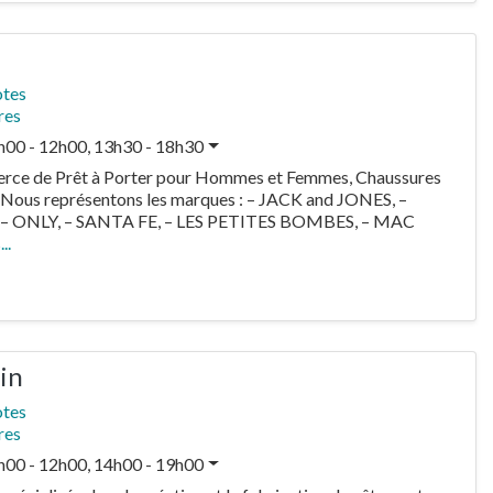
otes
res
h00 - 12h00, 13h30 - 18h30
ce de Prêt à Porter pour Hommes et Femmes, Chaussures
 Nous représentons les marques : – JACK and JONES, –
– ONLY, – SANTA FE, – LES PETITES BOMBES, – MAC
..
in
otes
res
h00 - 12h00, 14h00 - 19h00