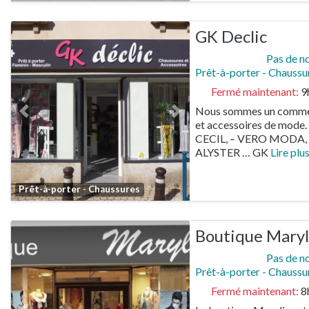
GK Declic
Pas de n
Prêt-à-porter - Chaussu
Fermé maintenant
:
9
Nous sommes un commer
Previous
Next
et accessoires de mode.
CECIL, – VERO MODA, 
ALYSTER … GK
Lire plus.
Favorite
Prêt-à-porter - Chaussures
Boutique Maryl
Pas de n
Prêt-à-porter - Chaussu
Fermé maintenant
:
8