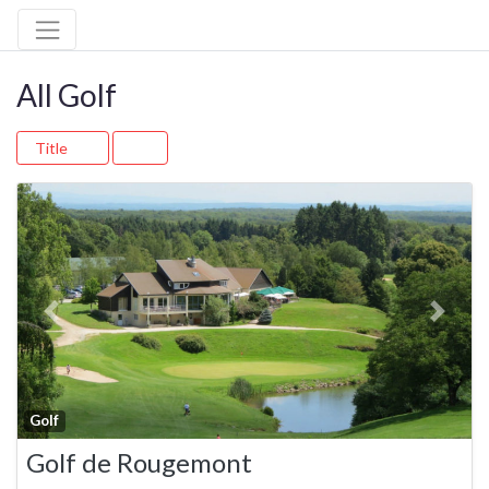
All Golf
Title
Previous
Next
Fa
Golf
Golf de Rougemont