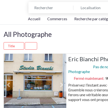
Rechercher
Localisation
Accueil
Commerces
Recherche par catég
All Photographe
Title
Eric Bianchi P
Pas de n
Photographe
Fermé maintenant
:
9
Préservez l’instant avec 
Previous
Next
Ensemble nous créerons l
ferons une véritable œuvr
support vous ont propo