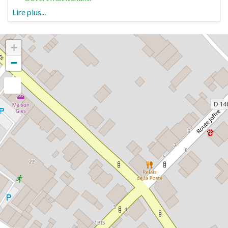
Lire plus...
+
−