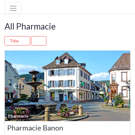
All Pharmacie
Title
Previous
Next
Fa
Pharmacie
Pharmacie Banon