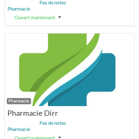
Pas de notes
Pharmacie
Ouvert maintenant
:
Previous
Next
Fa
Pharmacie
Pharmacie Dirr
Pas de notes
Pharmacie
Ouvert maintenant
: