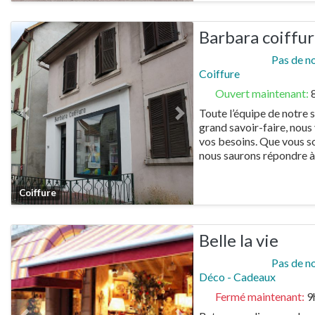
Barbara coiffu
Pas de n
Coiffure
Ouvert maintenant
:
Toute l’équipe de notre s
Previous
Next
grand savoir-faire, nou
vos besoins. Que vous so
nous saurons répondre à
Favorite
Coiffure
Belle la vie
Pas de n
Déco - Cadeaux
Fermé maintenant
:
9