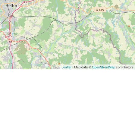
Leaflet
| Map data ©
OpenStreetMap
contributors