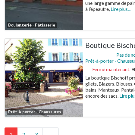
une large gamme de pains
à l’épeautre,
Lire plus...
Favorite
Boulangerie - Pâtisserie
Boutique Bisch
Pas de n
Prêt-à-porter - Chaussu
Fermé maintenant
:
9
La boutique Bischoff pr
Previous
Next
gilets, Blazers, Blouses
bains, Manteaux, Pantal
encore des sacs.
Lire plus
Favorite
Prêt-à-porter - Chaussures
Posts navigation
Older posts
1
2
3