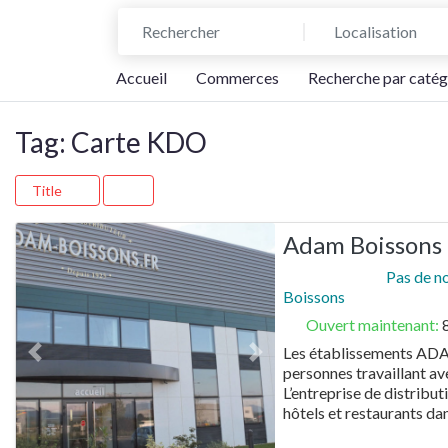
Rechercher
Localisation
Accueil
Commerces
Recherche par catég
Tag: Carte KDO
Title
Adam Boissons
Pas de n
Boissons
Ouvert maintenant
:
Les établissements ADAM
Previous
Next
personnes travaillant a
L’entreprise de distribu
hôtels et restaurants d