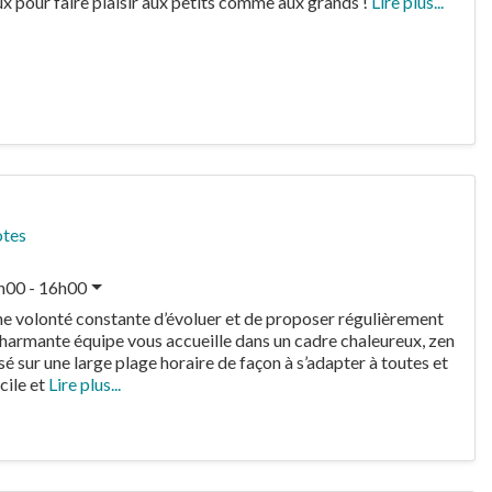
x pour faire plaisir aux petits comme aux grands !
Lire plus...
otes
h00 - 16h00
s une volonté constante d’évoluer et de proposer régulièrement
harmante équipe vous accueille dans un cadre chaleureux, zen
é sur une large plage horaire de façon à s’adapter à toutes et
acile et
Lire plus...