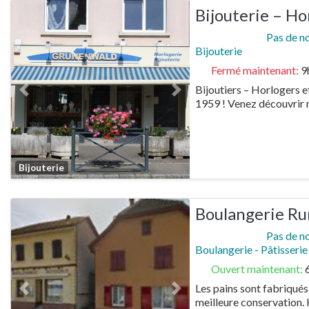
Bijouterie – H
Pas de n
Bijouterie
Fermé maintenant
:
9
Bijoutiers – Horlogers 
Previous
Next
1959 ! Venez découvrir n
Favorite
Bijouterie
Boulangerie Ru
Pas de n
Boulangerie - Pâtisserie
Ouvert maintenant
:
Les pains sont fabriqués
Previous
Next
meilleure conservation. 