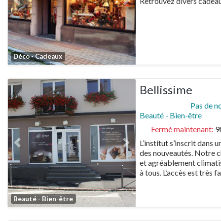
Retrouvez divers cadeau
Previous
Next
Favorite
Déco - Cadeaux
Bellissime
Pas de n
Beauté - Bien-être
Fermé maintenant
:
9
L’institut s’inscrit dan
Previous
Next
des nouveautés. Notre c
et agréablement climatis
à tous. L’accès est très f
Favorite
Beauté - Bien-être