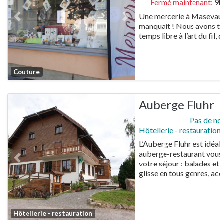
Fermé maintenant
:
9
Une mercerie à Masevaux ?
Previous
Next
manquait ! Nous avons to
temps libre à l’art du fil,
Favorite
Couture
Auberge Fluhr
Pas de n
Hôtellerie - restauratio
L’Auberge Fluhr est idéa
auberge-restaurant vous 
Previous
Next
votre séjour : balades et
glisse en tous genres, 
Favorite
Hôtellerie - restauration