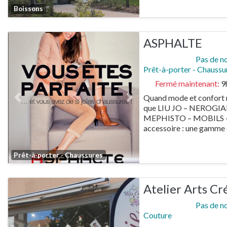
Favorite
Boissons
ASPHALTE
Pas de n
Prêt-à-porter - Chaussu
Fermé maintenant
:
9
Quand mode et confort n
Previous
Next
que LIU JO – NEROGIA
MEPHISTO – MOBILS – 
accessoire : une gamme
Favorite
Prêt-à-porter - Chaussures
Atelier Arts Cr
Pas de n
Couture