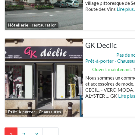
village pittoresque de S
Route des Vins
Lire plus..
Favorite
Hôtellerie - restauration
GK Declic
Pas de n
Prêt-à-porter - Chaussu
Ouvert maintenant
:
Nous sommes un commer
Previous
Next
et accessoires de mode.
CECIL, – VERO MODA, 
ALYSTER … GK
Lire plus.
Favorite
Prêt-à-porter - Chaussures
Posts navigation
Older posts
1
2
3