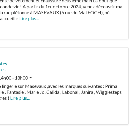
ente de vêtement et chaussure deuxième main La boutique
conde vie ! A partir du 1er octobre 2024, venez découvrir ma
s la rue piétonne à MASEVAUX (6 rue du Mal FOCH), où
 accueillir
Lire plus...
otes
res
14h00 - 18h00
e lingerie sur Masevaux ,avec les marques suivantes : Prima
e , Fantasie , Marie Jo, Calida , Labonal , Janira , Wigglesteps
tres !
Lire plus...