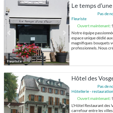
Le temps d’une
Pas de n
Fleuriste
Ouvert maintenant
:
Notre équipe passionnée 
Previous
Next
espace unique dédié aux 
magnifiques bouquets vo
professionnels. Nous cr
Favorite
Fleuriste
Hôtel des Vosg
Pas de n
Hôtellerie - restauratio
Ouvert maintenant
:
L’Hôtel Restaurant des V
Previous
Next
carrefour entre les vill