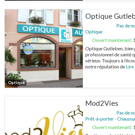
Optique Gutle
Pas de n
Optique
Ouvert maintenant
:
Optique Gutleben, bien p
Previous
Next
professionnel de santé q
sérieux. Toujours à l’écou
notre réputation de
Lire 
Favorite
Optique
Mod2Vies
Pas de n
Prêt-à-porter - Chaussu
Ouvert maintenant
: