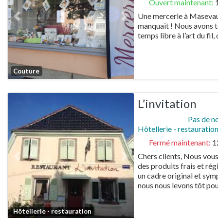
Ouvert maintenant
:
Une mercerie à Masevaux ?
Previous
Next
manquait ! Nous avons to
temps libre à l’art du fil,
Favorite
Couture
L’invitation
Pas de n
Hôtellerie - restauratio
Fermé maintenant
:
1
Chers clients, Nous vou
Previous
Next
des produits frais et ré
un cadre original et sym
nous nous levons tôt po
Favorite
Hôtellerie - restauration