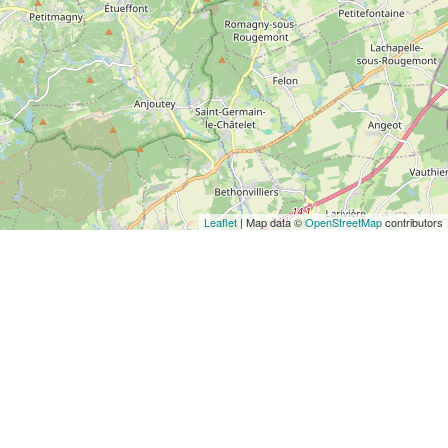
Leaflet
| Map data ©
OpenStreetMap
contributors