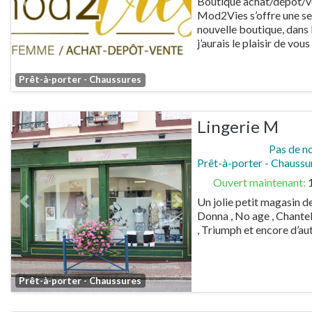
Boutique achat/dépôt/v
Previous
Next
Mod2Vies s’offre une se
nouvelle boutique, dan
j’aurais le plaisir de vous
Favorite
Prêt-à-porter - Chaussures
Lingerie M
Pas de n
Prêt-à-porter - Chaussu
Ouvert maintenant
:
Un jolie petit magasin d
Previous
Next
Donna , No age , Chantell
, Triumph et encore d’au
Favorite
Prêt-à-porter - Chaussures