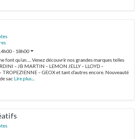
otes
res
14h00 - 18h00
e font qu’un…. Venez découvrir nos grandes marques telles
RDINI – JB MARTIN – LEMON JELLY – LLOYD –
TROPEZIENNE – GEOX et tant d’autres encore. Nouveauté
 de sac
Lire plus...
éatifs
otes