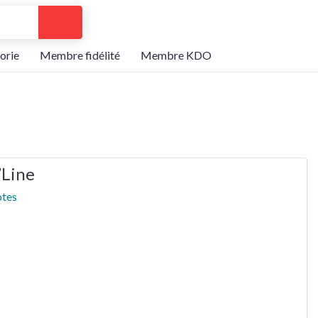
Search
orie
Membre fidélité
Membre KDO
’Line
otes