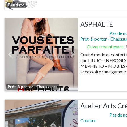
Favorite
Fleuriste
ASPHALTE
Pas de n
Prêt-à-porter - Chaussu
Ouvert maintenant
:
Quand mode et confort n
Previous
Next
que LIU JO – NEROGIA
MEPHISTO – MOBILS – 
accessoire : une gamme
Favorite
Prêt-à-porter - Chaussures
Atelier Arts Cr
Pas de n
Couture